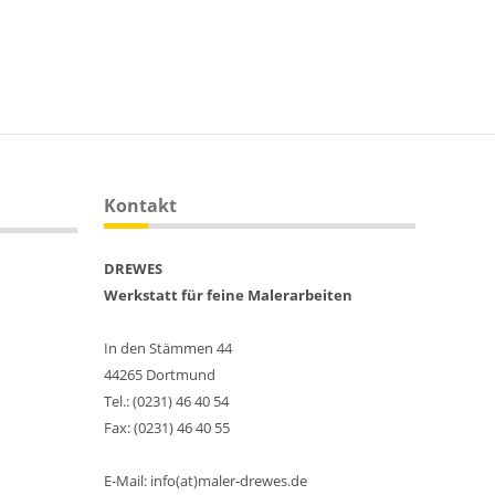
Kontakt
DREWES
Werkstatt für feine Malerarbeiten
In den Stämmen 44
44265 Dortmund
Tel.: (0231) 46 40 54
Fax: (0231) 46 40 55
E-Mail: info(at)maler-drewes.de