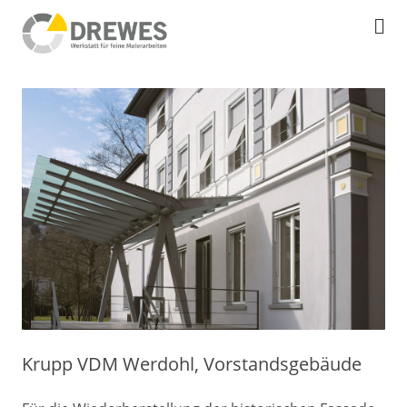
Ski
Werkstatt für feine Malerarbeit
Maler Drewes
to
co
Krupp VDM Werdohl, Vorstandsgebäude