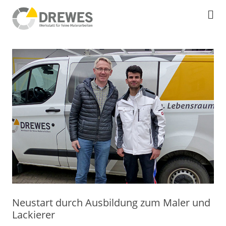
Ski
Werkstatt für feine Malerarbeit
Maler Drewes
to
co
Neustart durch Ausbildung zum Maler und
Lackierer